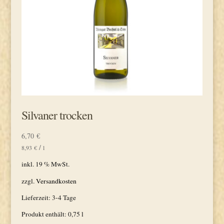
Silvaner trocken
6,70
€
/
8,93
€
l
inkl. 19 % MwSt.
zzgl.
Versandkosten
Lieferzeit:
3-4 Tage
Produkt enthält: 0,75
l