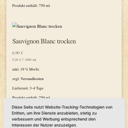
Produkt enthält: 750
ml
Sauvignon Blanc trocken
6,90
€
/
9,20
€
1000
ml
inkl. 19 % MwSt.
zzgl.
Versandkosten
Lieferzeit:
3-4 Tage
Produkt enthält: 750
ml
Diese Seite nutzt Website-Tracking-Technologien von
Dritten, um ihre Dienste anzubieten, stetig zu
verbessern und Werbung entsprechend den
Angebot!
Interessen der Nutzer anzuzeigen.