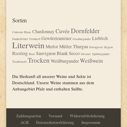
Sorten
Dornfelder
Cuvée
Chardonnay
Cabernet Blanc
Gewürztraminer
Lieblich
Dunkelfelder
Feinherb
Grauburgunder
Literwein
Merlot
Müller Thurgau
Portugieser
Regent
Riesling
Sauvignon Blank
Secco
Rosé
Silvaner
Spätburgunder
Trocken
Weißwein
Weißburgunder
Traubensaft
Die Herkunft all unserer Weine und Sekte ist
Deutschland. Unsere Weine stammen aus dem
Anbaugebiet Pfalz und enthalten Sulfite.
Zahlungsarten
Versand
Widerrufsbelehrung
AGB
Datenschutzerklärung
Impressum