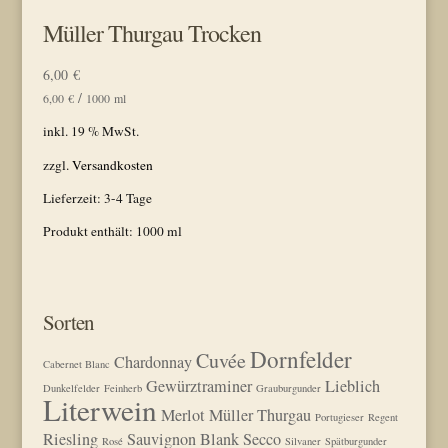
Müller Thurgau Trocken
6,00
€
/
6,00
€
1000
ml
inkl. 19 % MwSt.
zzgl.
Versandkosten
Lieferzeit:
3-4 Tage
Produkt enthält: 1000
ml
Sorten
Dornfelder
Cuvée
Chardonnay
Cabernet Blanc
Gewürztraminer
Lieblich
Dunkelfelder
Feinherb
Grauburgunder
Literwein
Merlot
Müller Thurgau
Portugieser
Regent
Riesling
Sauvignon Blank
Secco
Rosé
Silvaner
Spätburgunder