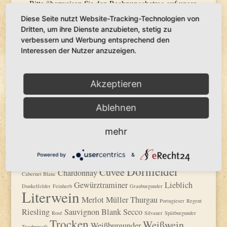
Bitte überweisen Sie den Rechnungsbetrag auf unser
Bankkonto und verwenden Sie Ihre Bestellnummer als
Diese Seite nutzt Website-Tracking-Technologien von
Dritten, um ihre Dienste anzubieten, stetig zu
Zahlungsreferenz. Ihre Bestellung wird versendet,
verbessern und Werbung entsprechend den
sobald der Betrag auf unserem Konto gutgeschrieben
Interessen der Nutzer anzuzeigen.
wurde.
Weingut Bechtel und Sohn GbR
Akzeptieren
Inhaber Volker, Jens und Birgit Bechtel
Ablehnen
Vereinigte VR Bank Kur.- und Rheinpfalz eG Speyer
IBAN
DE43 5479 0000 0010 6521 54
mehr
BIC
GENODE61SPE
Sorten
Powered by
&
Dornfelder
Cuvée
Chardonnay
Cabernet Blanc
Gewürztraminer
Lieblich
Dunkelfelder
Feinherb
Grauburgunder
Literwein
Merlot
Müller Thurgau
Portugieser
Regent
Riesling
Sauvignon Blank
Secco
Rosé
Silvaner
Spätburgunder
Trocken
Weißwein
Weißburgunder
Traubensaft