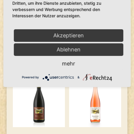
Dritten, um ihre Dienste anzubieten, stetig zu
Artikelnummer:
2
Kategorien:
Rotwein
,
Trocken
verbessern und Werbung entsprechend den
Schlagwort:
Dornfelder
Interessen der Nutzer anzuzeigen.
Dornfelder
In den Warenkorb
trocken
Akzeptieren
Menge
Ablehnen
Ähnliche Produkte
mehr
Powered by
&