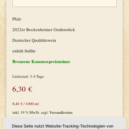
Pfalz
2022er Bockenheimer Grafenstück
Deutscher Qualitätswein
enhält Sulfite
Bronzene Kammerpreismünze
Lieferzeit:
3-4 Tage
6,30
€
8,40
€
/
1000
ml
inkl. 19 % MwSt.
zzgl.
Versandkosten
Produkt enthält: 750
ml
Diese Seite nutzt Website-Tracking-Technologien von