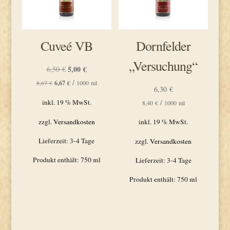
Cuveé VB
Dornfelder
„Versuchung“
Ursprünglicher
5,00
€
Aktueller
6,50
€
Preis
Preis
/
8,67
€
6,67
€
1000
ml
6,30
€
war:
ist:
/
inkl. 19 % MwSt.
8,40
€
1000
ml
6,50 €
5,00 €.
zzgl.
Versandkosten
inkl. 19 % MwSt.
Lieferzeit:
3-4 Tage
zzgl.
Versandkosten
Produkt enthält: 750
ml
Lieferzeit:
3-4 Tage
Produkt enthält: 750
ml