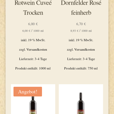
Rotwein Cuveé
Dornfelder Rosé
Trocken
feinherb
6,00
€
6,70
€
/
/
6,00
€
1000
ml
8,93
€
1000
ml
inkl. 19 % MwSt.
inkl. 19 % MwSt.
zzgl.
Versandkosten
zzgl.
Versandkosten
Lieferzeit:
3-4 Tage
Lieferzeit:
3-4 Tage
Produkt enthält: 1000
ml
Produkt enthält: 750
ml
Angebot!