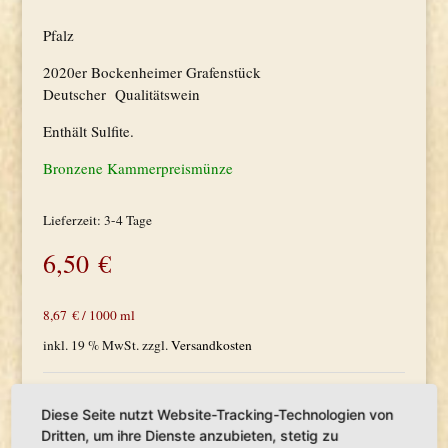
Pfalz
2020er Bockenheimer Grafenstück
Deutscher Qualitätswein
Enthält Sulfite.
Bronzene Kammerpreismünze
Lieferzeit:
3-4 Tage
6,50
€
8,67
€
/
1000
ml
inkl. 19 % MwSt.
zzgl.
Versandkosten
Produkt enthält: 750
ml
Diese Seite nutzt Website-Tracking-Technologien von
Artikelnummer:
3
Kategorien:
Rotwein
,
Halbtrocken Feinherb
Dritten, um ihre Dienste anzubieten, stetig zu
Schlagwort:
Regent