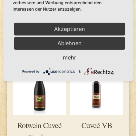
verbessern und Werbung entsprechend den
Interessen der Nutzer anzuzeigen.
Regent
In den Warenkorb
Rotwein
Feinherb
Akzeptieren
Menge
Ablehnen
Ähnliche Produkte
mehr
Angebot!
Powered by
&
Rotwein Cuveé
Cuveé VB