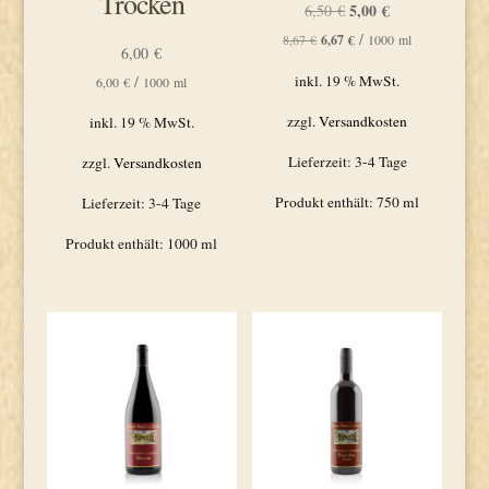
Trocken
Ursprünglicher
5,00
€
Aktueller
6,50
€
Preis
Preis
/
8,67
€
6,67
€
1000
ml
6,00
€
war:
ist:
/
inkl. 19 % MwSt.
6,00
€
1000
ml
6,50 €
5,00 €.
zzgl.
Versandkosten
inkl. 19 % MwSt.
Lieferzeit:
3-4 Tage
zzgl.
Versandkosten
Produkt enthält: 750
ml
Lieferzeit:
3-4 Tage
Produkt enthält: 1000
ml