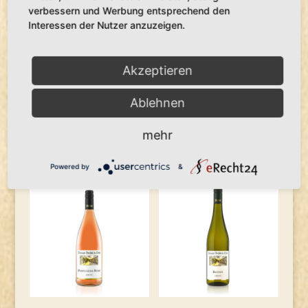
verbessern und Werbung entsprechend den
Artikelnummer:
8
Kategorien:
Weißherbst & Rosé
,
Lieblich-
Interessen der Nutzer anzuzeigen.
Süß
Schlagwort:
Lieblich
Spätburgunder
Akzeptieren
In den Warenkorb
Rosé
Menge
Ablehnen
mehr
Ähnliche Produkte
Powered by
&