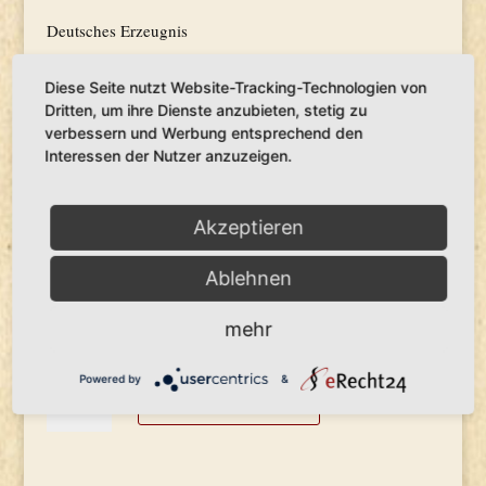
Deutsches Erzeugnis
Lieferzeit:
3-4 Tage
Diese Seite nutzt Website-Tracking-Technologien von
Dritten, um ihre Dienste anzubieten, stetig zu
6,50
€
verbessern und Werbung entsprechend den
Interessen der Nutzer anzuzeigen.
8,67
€
/
1000
ml
inkl. 19 % MwSt.
zzgl.
Versandkosten
Akzeptieren
Produkt enthält: 750
ml
Ablehnen
Artikelnummer:
S-18
Kategorie:
Sekt & Secco
Schlagwort:
Secco
mehr
Powered by
&
Philipp
In den Warenkorb
Secco-
Cuvée
Menge