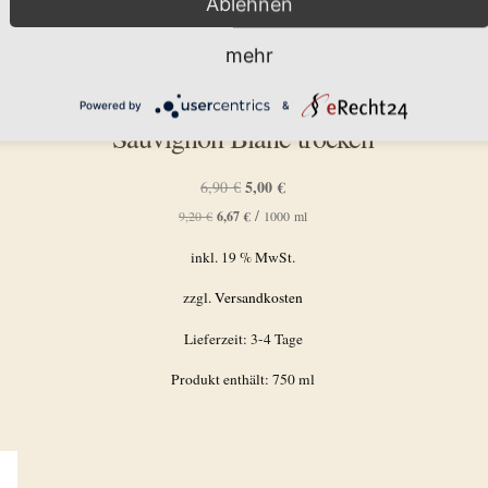
Ablehnen
mehr
Powered by
&
Sauvignon Blanc trocken
Ursprünglicher
5,00
€
Aktueller
6,90
€
Preis
Preis
/
9,20
€
6,67
€
1000
ml
war:
ist:
inkl. 19 % MwSt.
6,90 €
5,00 €.
zzgl.
Versandkosten
Lieferzeit:
3-4 Tage
Produkt enthält: 750
ml