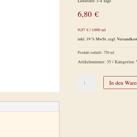
Lieferzeit:
3-4 Tage
6,80
€
9,07
€
/
1000
ml
inkl. 19 % MwSt.
zzgl.
Versandkos
Produkt enthält: 750
ml
Artikelnummer:
35
Kategorien:
Grauburgunder
In den Ware
trocken
Menge