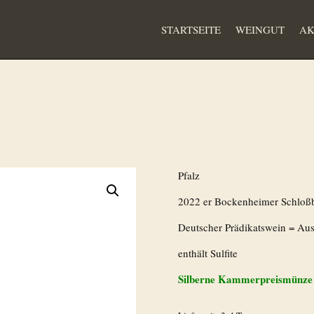
STARTSEITE
WEINGUT
AK
Pfalz
2022 er Bockenheimer Schloß
Deutscher Prädikatswein = Aus
enthält Sulfite
Silberne Kammerpreismünze