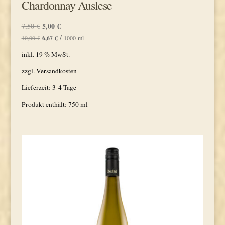
Chardonnay Auslese
Ursprünglicher
5,00
€
Aktueller
7,50
€
Preis
Preis
/
10,00
€
6,67
€
1000
ml
war:
ist:
inkl. 19 % MwSt.
7,50 €
5,00 €.
zzgl.
Versandkosten
Lieferzeit:
3-4 Tage
Produkt enthält: 750
ml