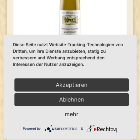
Diese Seite nutzt Website-Tracking-Technologien von
Dritten, um ihre Dienste anzubieten, stetig zu
verbessern und Werbung entsprechend den
Interessen der Nutzer anzuzeigen.
Chardonnay trocken
6,80
€
Akzeptieren
/
9,07
€
1000
ml
Ablehnen
inkl. 19 % MwSt.
zzgl.
Versandkosten
mehr
Lieferzeit:
3-4 Tage
Powered by
&
Produkt enthält: 750
ml