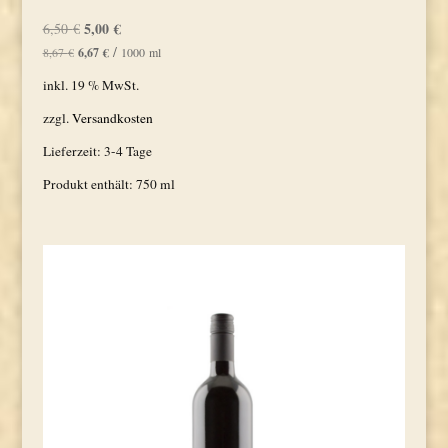
Ursprünglicher
5,00
€
Aktueller
6,50
€
Preis
Preis
/
8,67
€
6,67
€
1000
ml
war:
ist:
inkl. 19 % MwSt.
6,50 €
5,00 €.
zzgl.
Versandkosten
Lieferzeit:
3-4 Tage
Produkt enthält: 750
ml