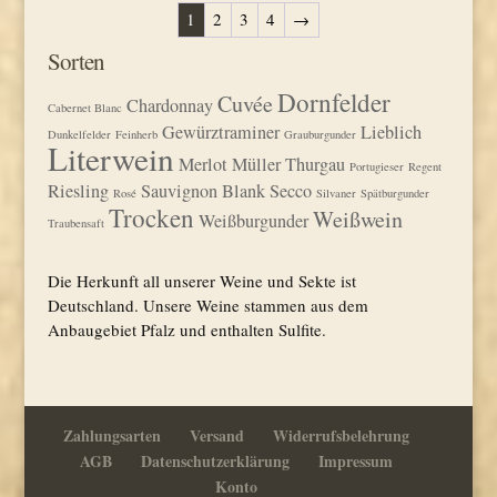
1
2
3
4
→
Sorten
Dornfelder
Cuvée
Chardonnay
Cabernet Blanc
Gewürztraminer
Lieblich
Dunkelfelder
Feinherb
Grauburgunder
Literwein
Merlot
Müller Thurgau
Portugieser
Regent
Riesling
Sauvignon Blank
Secco
Rosé
Silvaner
Spätburgunder
Trocken
Weißwein
Weißburgunder
Traubensaft
Die Herkunft all unserer Weine und Sekte ist
Deutschland. Unsere Weine stammen aus dem
Anbaugebiet Pfalz und enthalten Sulfite.
Zahlungsarten
Versand
Widerrufsbelehrung
AGB
Datenschutzerklärung
Impressum
Konto